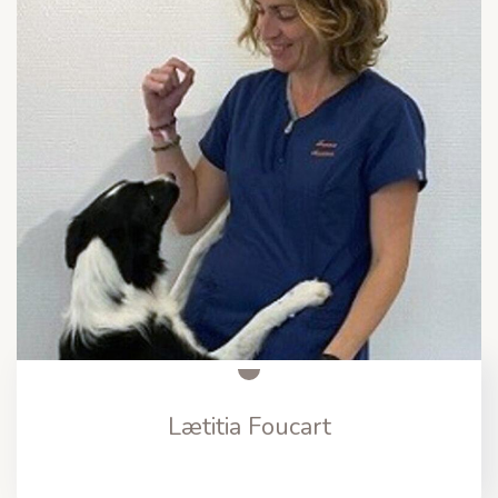
Lætitia Foucart