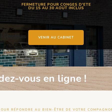
FERMETURE POUR CONGES D'ETE
DU 15 AU 30 AOUT INCLUS
VENIR AU CABINET
dez-vous en ligne !
POUR RÉPONDRE AU BIEN-ÊTRE DE VOTRE COMPAGNO