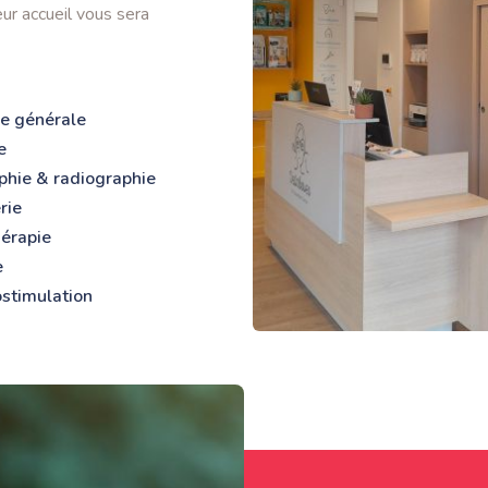
ur accueil vous sera
e générale
e
phie & radiographie
rie
hérapie
e
ostimulation