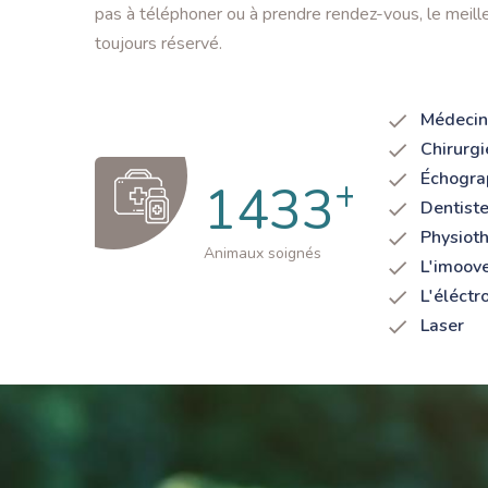
pas à téléphoner ou à prendre rendez-vous, le meille
toujours réservé.
Médecin
Chirurgi
+
Échogra
1500
Dentiste
Physiot
Animaux soignés
L'imoov
L'éléctr
Laser