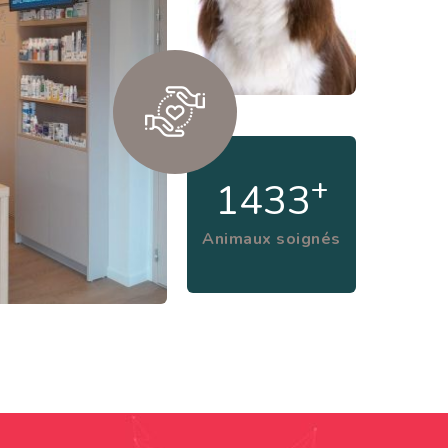
+
1500
Animaux soignés