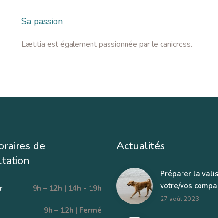
Sa passion
Lætitia est également passionnée par le canicross.
oraires de
Actualités
tation
Préparer la vali
votre/vos compa
r
9h – 12h | 14h - 19h
27 août 2023
9h – 12h | Fermé