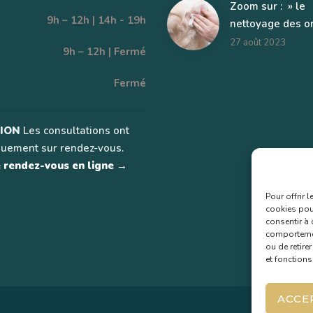
Zoom sur : » le
9h – 12h | 14h - 19h
nettoyage des or
27 août 2023
9h – 12h | Fermé
Fermé
ION
Les consultations ont
quement sur rendez-vous.
 rendez-vous en ligne →
Pour offrir 
cookies pour
consentir à 
comportement
ou de retire
et fonctions
ACCE