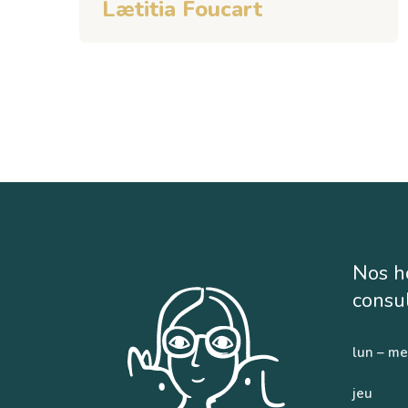
Lætitia Foucart
Nos h
consul
lun – me
jeu